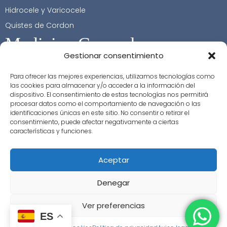
Hidrocele y Varicocele
Quistes de Cordon
Medicina General
Gestionar consentimiento
Contacto
Para ofrecer las mejores experiencias, utilizamos tecnologías como
+34 617 32 37 96
las cookies para almacenar y/o acceder a la información del
dispositivo. El consentimiento de estas tecnologías nos permitirá
+34 963 529 904
procesar datos como el comportamiento de navegación o las
identificaciones únicas en este sitio. No consentir o retirar el
info@clinicaurologiaalcala.com
consentimiento, puede afectar negativamente a ciertas
cita@clinicaurologiaalcala.com
características y funciones.
Aceptar
Denegar
Ver preferencias
ES