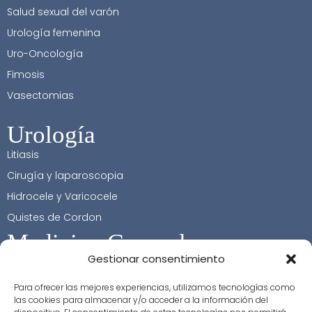
Salud sexual del varón
Urología femenina
Uro-Oncología
Fimosis
Vasectomias
Urología
Litiasis
Cirugía y laparoscopia
Hidrocele y Varicocele
Quistes de Cordon
Medicina General
Gestionar consentimiento
Contacto
Para ofrecer las mejores experiencias, utilizamos tecnologías como
las cookies para almacenar y/o acceder a la información del
+34 617 32 37 96