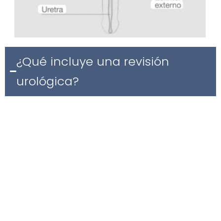
¿Qué incluye una revisión
urológica?
Un
chequeo urológico completo
puede incluir:
Exploración física
de órganos genitales y vías
urinarias
Detección de lesiones
como quistes, nódulos
testiculares, fimosis, varicocele, frenillo corto
Valoración de ETS
y lesiones dermatológicas en la
zona genital
Ecografía urológica
(renal, vesical, testicular o
prostática)