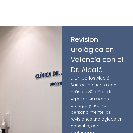
Revisión
urológica en
Valencia con el
Dr. Alcalá
El Dr. Carlos Alcalá-
Santaella cuenta con
más de 30 años de
experiencia como
urólogo y realiza
personalmente las
revisiones urológicas en
consulta, con
profesionalidad,