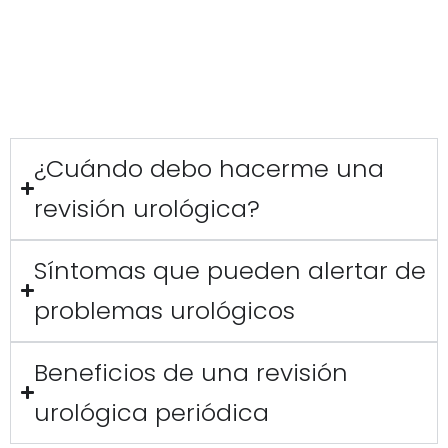
Determinación de PSA
(Antígeno Prostático
Específico) en sangre
Exploración rectal digital
para valorar la próstata
Consejos de salud sexual y prevención
Evaluación para vasectomía
o seguimiento
postoperatorio
¿Cuándo debo hacerme una
revisión urológica?
Síntomas que pueden alertar de
problemas urológicos
Beneficios de una revisión
urológica periódica