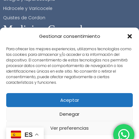
Hidrocele y Varicocele
Quistes de Cordon
Medicina General
Gestionar consentimiento
Contacto
Para ofrecer las mejores experiencias, utilizamos tecnologías como
las cookies para almacenar y/o acceder a la información del
+34 617 32 37 96
dispositivo. El consentimiento de estas tecnologías nos permitirá
+34 963 529 904
procesar datos como el comportamiento de navegación o las
identificaciones únicas en este sitio. No consentir o retirar el
info@clinicaurologiaalcala.com
consentimiento, puede afectar negativamente a ciertas
características y funciones.
cita@clinicaurologiaalcala.com
Aceptar
Denegar
Ver preferencias
ES