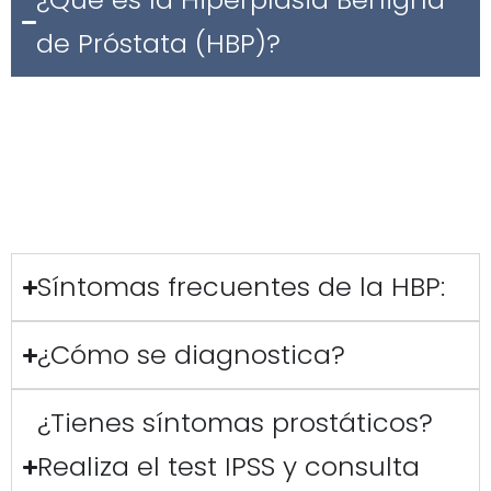
de Próstata (HBP)?
La
HBP
es el crecimiento benigno del tejido prostático,
muy común en hombres mayores de 50 años. A
medida que aumenta su tamaño, puede comprimir la
uretra y dificultar la micción, provocando síntomas
urinarios molestos y progresivos.
Síntomas frecuentes de la HBP:
¿Cómo se diagnostica?
¿Tienes síntomas prostáticos?
Realiza el test IPSS y consulta