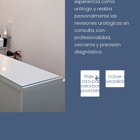
experiencia como
urólogo y realiza
personalmente las
revisiones urológicas en
consulta, con
profesionalidad,
cercanía y precisión
diagnóstica.
Pide tu
Volver a
cita para
especialidades
valoración
prostática