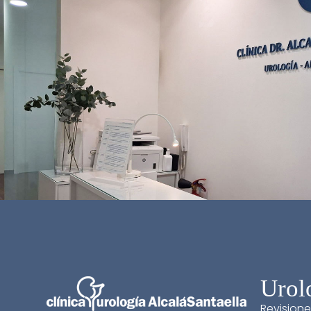
Urol
Revisione