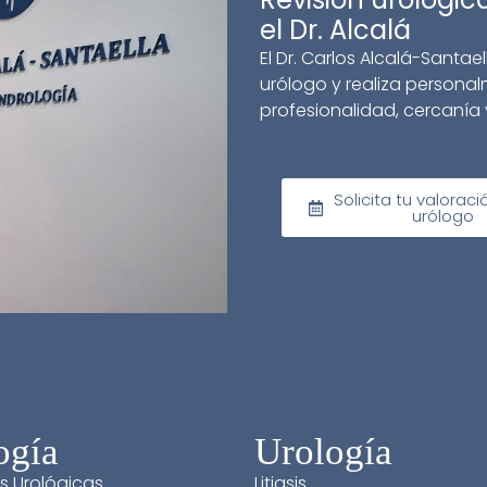
el Dr. Alcalá
El Dr. Carlos Alcalá-Sant
urólogo y realiza personal
profesionalidad, cercanía 
Solicita tu valoraci
urólogo
ogía
Urología
s Urológicas
Litiasis