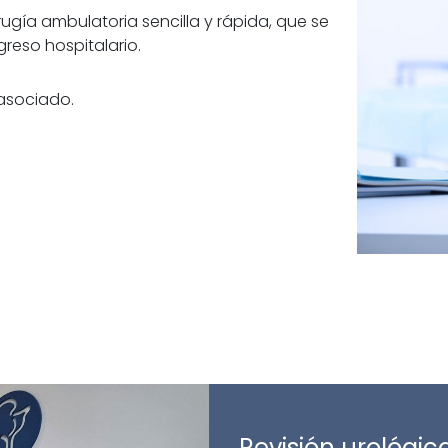
irugía ambulatoria sencilla y rápida, que se
greso hospitalario.
 asociado.
Revisión urológic