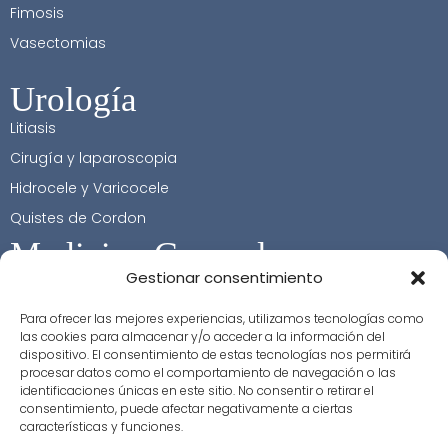
Fimosis
Vasectomias
Urología
Litiasis
Cirugía y laparoscopia
Hidrocele y Varicocele
Quistes de Cordon
Medicina General
Gestionar consentimiento
Contacto
Para ofrecer las mejores experiencias, utilizamos tecnologías como
+34 617 32 37 96
las cookies para almacenar y/o acceder a la información del
dispositivo. El consentimiento de estas tecnologías nos permitirá
+34 963 529 904
procesar datos como el comportamiento de navegación o las
identificaciones únicas en este sitio. No consentir o retirar el
info@clinicaurologiaalcala.com
consentimiento, puede afectar negativamente a ciertas
cita@clinicaurologiaalcala.com
características y funciones.