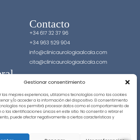
Contacto
+34 617 32 37 96
+34 963 529 904
info@clinicaurologiaalcala.com
cita@clinicaurologiaalcala.com
ral
Gestionar consentimiento
r las mejores experiencias, utilizamos tecnologías como las cookies
nar y/o acceder a la información del dispositivo. El consentimiento
ecnologías nos permitirá procesar datos como el comportamiento de
o las identificaciones únicas en este sitio. No consentir o retirar el
nto, puede afectar negativamente a ciertas características y