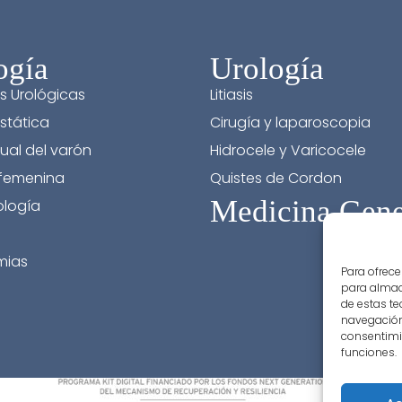
ogía
Urología
s Urológicas
Litiasis
stática
Cirugía y laparoscopia
ual del varón
Hidrocele y Varicocele
 femenina
Quistes de Cordon
Medicina Gene
logía
mias
Para ofrece
para almace
de estas t
navegación 
consentimie
funciones.