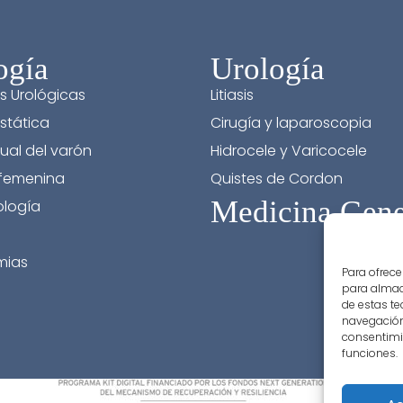
ogía
Urología
s Urológicas
Litiasis
stática
Cirugía y laparoscopia
ual del varón
Hidrocele y Varicocele
 femenina
Quistes de Cordon
Medicina Gene
logía
mias
Para ofrece
para almace
de estas t
navegación 
consentimie
funciones.