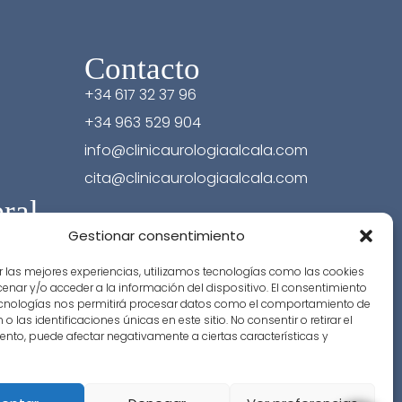
Contacto
+34 617 32 37 96
+34 963 529 904
info@clinicaurologiaalcala.com
cita@clinicaurologiaalcala.com
ral
Gestionar consentimiento
r las mejores experiencias, utilizamos tecnologías como las cookies
nar y/o acceder a la información del dispositivo. El consentimiento
ecnologías nos permitirá procesar datos como el comportamiento de
o las identificaciones únicas en este sitio. No consentir o retirar el
nto, puede afectar negativamente a ciertas características y